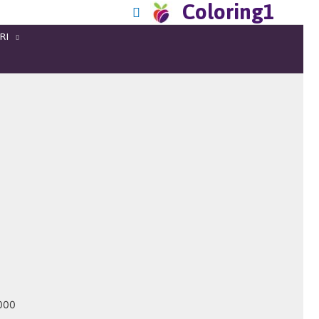
Coloring1
RI
2000