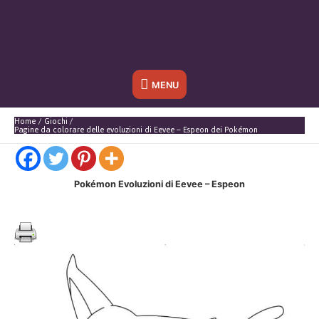
Sotto
MENU
l'header
Home
Giochi
Pagine da colorare delle evoluzioni di Eevee – Espeon dei Pokémon
Pokémon Evoluzioni di Eevee – Espeon