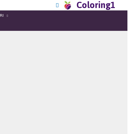
Coloring1
RI