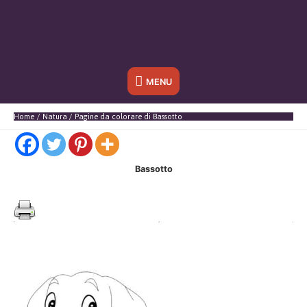
Sotto
MENU
l'header
Home
Natura
Pagine da colorare di Bassotto
Bassotto