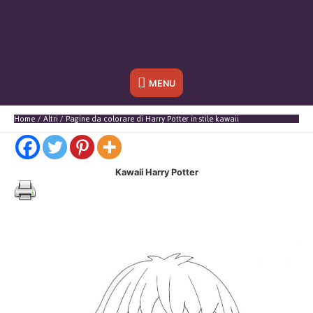
Sotto
MENU
l'header
Home
Altri
Pagine da colorare di Harry Potter in stile kawaii
Kawaii Harry Potter