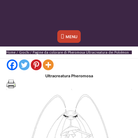
Sotto
MENU
l'header
Home
Giochi
Pagine da colorare di Pheromosa Ultracreatura dei Pokémon
Ultracreatura Pheromosa