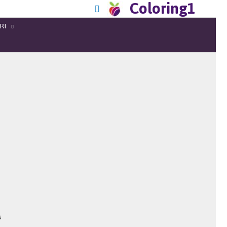
Coloring1
RI
s