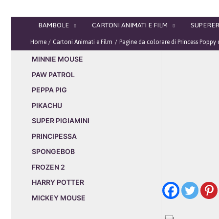
Vai
al
BAMBOLE
CARTONI ANIMATI E FILM
SUPERER
contenuto
Home
Cartoni Animati e Film
Pagine da colorare di Princess Poppy d
MINNIE MOUSE
PAW PATROL
PEPPA PIG
PIKACHU
SUPER PIGIAMINI
PRINCIPESSA
SPONGEBOB
FROZEN 2
HARRY POTTER
MICKEY MOUSE