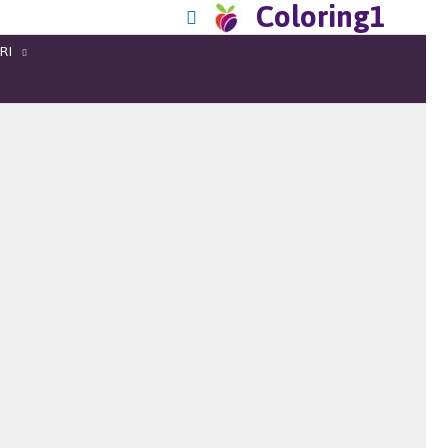
Coloring1
RI