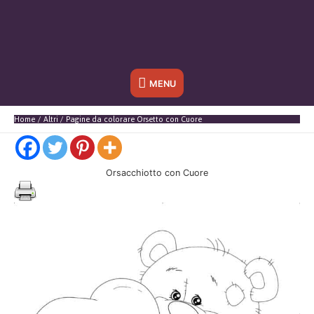
Sotto
MENU
l'header
Home
Altri
Pagine da colorare Orsetto con Cuore
Orsacchiotto con Cuore