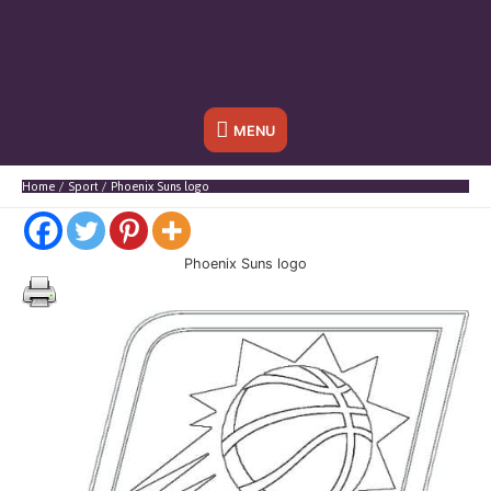
Sotto
MENU
l'header
Home
Sport
Phoenix Suns logo
Phoenix Suns logo