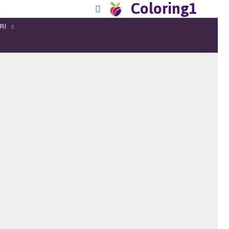
Coloring1
RI