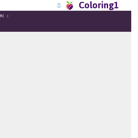
Coloring1
RI