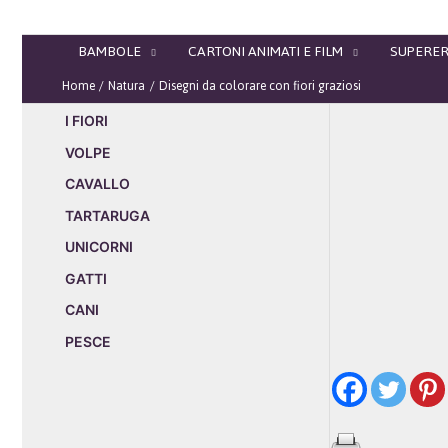
Vai
al
BAMBOLE
CARTONI ANIMATI E FILM
SUPERER
contenuto
Home
Natura
Disegni da colorare con fiori graziosi
I FIORI
VOLPE
CAVALLO
TARTARUGA
UNICORNI
GATTI
CANI
PESCE