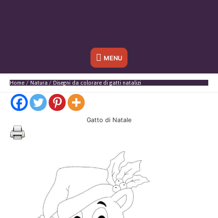
Sotto
MENU
l'header
Home
Natura
Disegni da colorare di gatti natalizi
Gatto di Natale