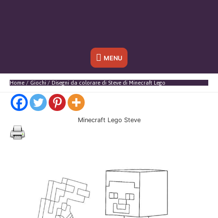
Sotto
MENU
l'header
Home
Giochi
Disegni da colorare di Steve di Minecraft Lego
Minecraft Lego Steve