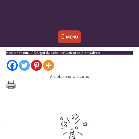
Sotto
MENU
l'header
Home
Natura
Disegni da colorare Unicorno Arcobaleno
Arcobaleno Unicorno