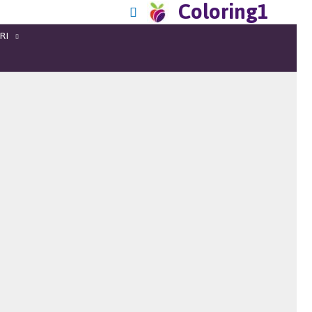
Coloring1
RI