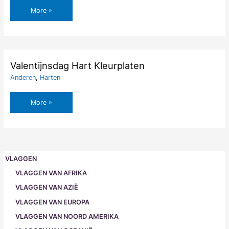
Teddybeer
More »
met
Hart
Kleurplaten
Valentijnsdag Hart Kleurplaten
Anderen
,
Harten
Valentijnsdag
More »
Hart
Kleurplaten
VLAGGEN
VLAGGEN VAN AFRIKA
VLAGGEN VAN AZIË
VLAGGEN VAN EUROPA
VLAGGEN VAN NOORD AMERIKA