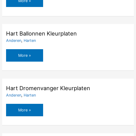
Groot
More »
Hart
Met
Kleine
Hartjes
Kleurplaten
Hart Ballonnen Kleurplaten
Anderen
,
Harten
Hart
More »
Ballonnen
Kleurplaten
Hart Dromenvanger Kleurplaten
Anderen
,
Harten
Hart
More »
Dromenvanger
Kleurplaten