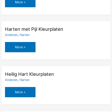
Harten
More »
Liefde
Kleurplaten
Harten met Pijl Kleurplaten
Anderen
,
Harten
Harten
More »
met
Pijl
Kleurplaten
Heilig Hart Kleurplaten
Anderen
,
Harten
Heilig
More »
Hart
Kleurplaten