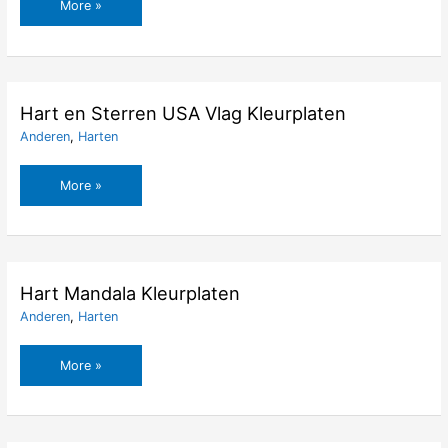
Hart
More »
en
Roos
Kleurplaten
Hart en Sterren USA Vlag Kleurplaten
Anderen
,
Harten
Hart
More »
en
Sterren
USA
Vlag
Kleurplaten
Hart Mandala Kleurplaten
Anderen
,
Harten
Hart
More »
Mandala
Kleurplaten