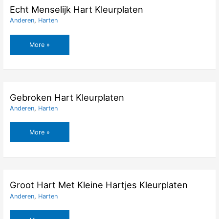
Kleurplaten
Echt Menselijk Hart Kleurplaten
Anderen
,
Harten
Echt
More »
Menselijk
Hart
Kleurplaten
Gebroken Hart Kleurplaten
Anderen
,
Harten
Gebroken
More »
Hart
Kleurplaten
Groot Hart Met Kleine Hartjes Kleurplaten
Anderen
,
Harten