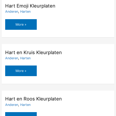
Hart Emoji Kleurplaten
Anderen
,
Harten
Hart
More »
Emoji
Kleurplaten
Hart en Kruis Kleurplaten
Anderen
,
Harten
Hart
More »
en
Kruis
Kleurplaten
Hart en Roos Kleurplaten
Anderen
,
Harten