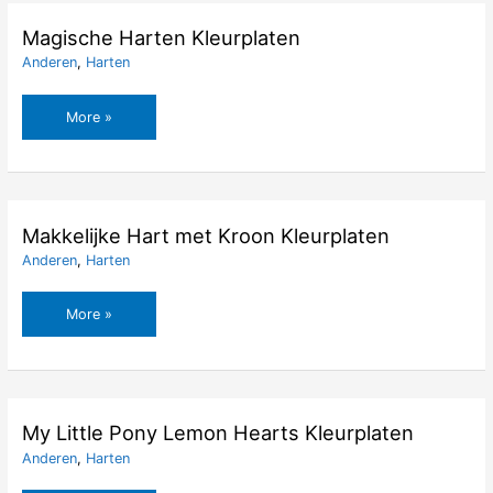
Magische Harten Kleurplaten
Anderen
,
Harten
Magische
More »
Harten
Kleurplaten
Makkelijke Hart met Kroon Kleurplaten
Anderen
,
Harten
Makkelijke
More »
Hart
met
Kroon
Kleurplaten
My Little Pony Lemon Hearts Kleurplaten
Anderen
,
Harten