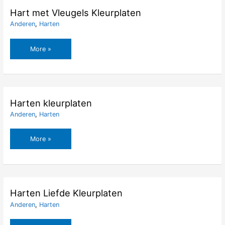
Hart met Vleugels Kleurplaten
Anderen
,
Harten
Hart
More »
met
Vleugels
Kleurplaten
Harten kleurplaten
Anderen
,
Harten
Harten
More »
kleurplaten
Harten Liefde Kleurplaten
Anderen
,
Harten