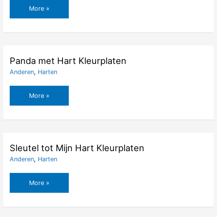
My
More »
Little
Pony
Lemon
Hearts
Kleurplaten
Panda met Hart Kleurplaten
Anderen
,
Harten
Panda
More »
met
Hart
Kleurplaten
Sleutel tot Mijn Hart Kleurplaten
Anderen
,
Harten
Sleutel
More »
tot
Mijn
Hart