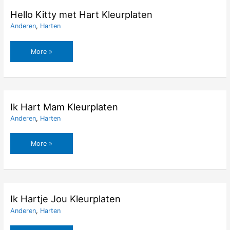
Hello Kitty met Hart Kleurplaten
Anderen
,
Harten
Hello
More »
Kitty
met
Hart
Kleurplaten
Ik Hart Mam Kleurplaten
Anderen
,
Harten
Ik
More »
Hart
Mam
Kleurplaten
Ik Hartje Jou Kleurplaten
Anderen
,
Harten