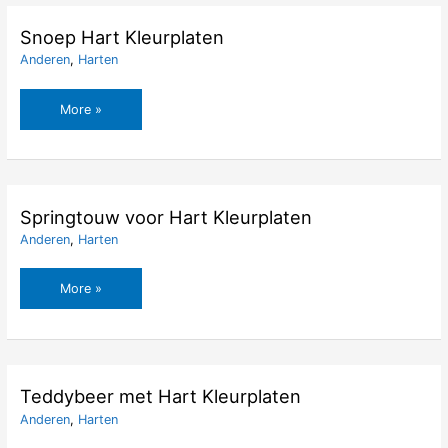
Kleurplaten
Snoep Hart Kleurplaten
Anderen
,
Harten
Snoep
More »
Hart
Kleurplaten
Springtouw voor Hart Kleurplaten
Anderen
,
Harten
Springtouw
More »
voor
Hart
Kleurplaten
Teddybeer met Hart Kleurplaten
Anderen
,
Harten