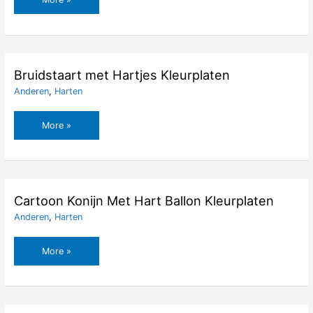
Hart
Kleurplaten
Bruidstaart met Hartjes Kleurplaten
Anderen
,
Harten
Bruidstaart
More »
met
Hartjes
Kleurplaten
Cartoon Konijn Met Hart Ballon Kleurplaten
Anderen
,
Harten
Cartoon
More »
Konijn
Met
Hart
Ballon