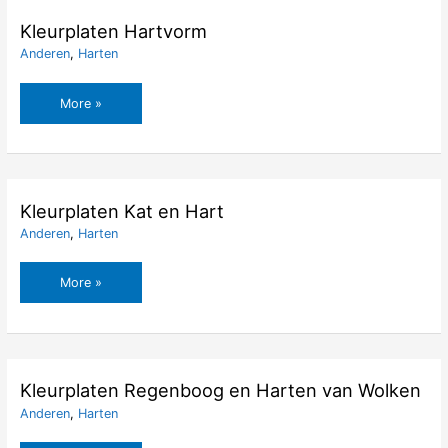
Kleurplaten Hartvorm
Anderen
,
Harten
Kleurplaten
More »
Hartvorm
Kleurplaten Kat en Hart
Anderen
,
Harten
Kleurplaten
More »
Kat
en
Hart
Kleurplaten Regenboog en Harten van Wolken
Anderen
,
Harten