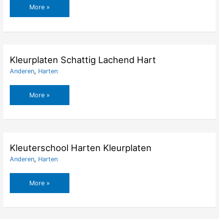
Kleurplaten
More »
Regenboog
en
Harten
van
Wolken
Kleurplaten Schattig Lachend Hart
Anderen
,
Harten
Kleurplaten
More »
Schattig
Lachend
Hart
Kleuterschool Harten Kleurplaten
Anderen
,
Harten
Kleuterschool
More »
Harten
Kleurplaten