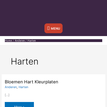
Onder
MENU
header
Home
Anderen
Harten
balk
Harten
Bloemen Hart Kleurplaten
Anderen
,
Harten
[…]
Bloemen
More »